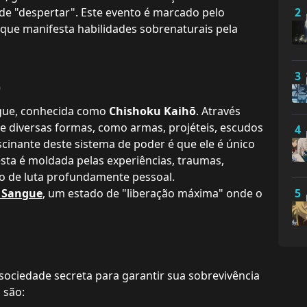
e "despertar". Este evento é marcado pelo
2
 que manifesta habilidades sobrenaturais pela
3
)
ngue, conhecida como
Chishoku Kaihō
. Através
de diversas formas, como armas, projéteis, escudos
4
cinante deste sistema de poder é que ele é único
sta é moldada pelas experiências, traumas,
lo de luta profundamente pessoal.
e Sangue
, um estado de "liberação máxima" onde o
5
ciedade secreta para garantir sua sobrevivência
 são: