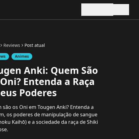
Reviews
Post atual
ews
Animes
ugen Anki: Quem São
 Oni? Entenda a Raça
Seus Poderes
 são os Oni em Tougen Anki? Entenda a
m, os poderes de manipulação de sangue
hoku Kaihō) e a sociedade da raça de Shiki
ose.