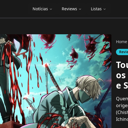
Notícias
Reviews
Listas
Home
Revi
To
os
e 
Quem
orige
(Chis
Ichin