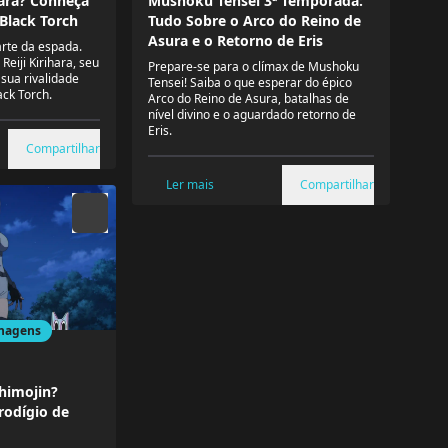
Mushoku Tensei 3ª Temporada:
hara? Conheça
Tudo Sobre o Arco do Reino de
 Black Torch
Asura e o Retorno de Eris
arte da espada.
Reiji Kirihara, seu
Prepare-se para o clímax de Mushoku
sua rivalidade
Tensei! Saiba o que esperar do épico
ck Torch.
Arco do Reino de Asura, batalhas de
nível divino e o aguardado retorno de
Eris.
Compartilhar
Ler mais
Compartilhar
nagens
himojin?
rodígio de