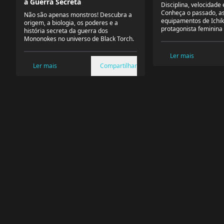
a Guerra Secreta
Disciplina, velocidade 
Conheça o passado, as
Não são apenas monstros! Descubra a
equipamentos de Ichik
origem, a biologia, os poderes e a
protagonista feminina 
história secreta da guerra dos
Mononokes no universo de Black Torch.
Ler mais
Ler mais
Compartilhar