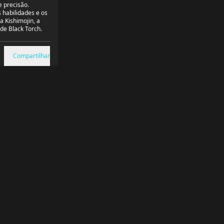
e precisão.
 habilidades e os
a Kishimojin, a
de Black Torch.
Compartilhar