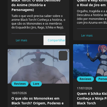
Quem é Reiji Kiri
Black Torch: O Guia Definitivo
o Rival de Jiro em
do Anime (História e
Personagens)
Orgulho, tragédia e a 
Descubra a história de 
Tudo o que você precisa saber sobre o
ódio por mononokes e 
anime Black Torch! Conheça a história, o
com Jiro Azuma em Bla
que são os Mononokes e os membros
do Esquadrão (Jiro, Rago, Ichika e Reiji).
Ler mais
Ler mais
Compartilhar
Reviews
Perso
Reviews
Lore
17/07/2026
18/07/2026
Quem é Ichika Kis
Conheça a Ninja P
O que são os Mononokes em
Black Torch
Black Torch? Origem, Poderes e