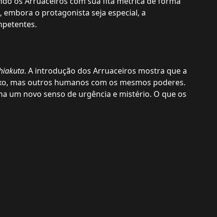
do os Arruaceiros com sua fita métrica de forma
, embora o protagonista seja especial, a
mpetentes.
hiakuta
. A introdução dos Arruaceiros mostra que a
Lixo, mas outros humanos com os mesmos poderes.
ha um novo senso de urgência e mistério. O que os