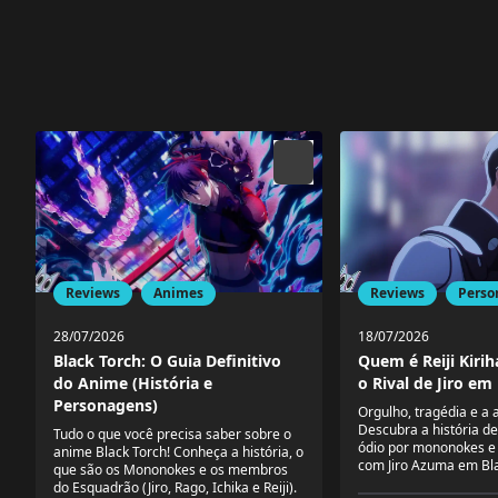
Reviews
Perso
Reviews
Animes
18/07/2026
28/07/2026
Quem é Reiji Kiri
Black Torch: O Guia Definitivo
o Rival de Jiro em
do Anime (História e
Personagens)
Orgulho, tragédia e a 
Descubra a história de 
Tudo o que você precisa saber sobre o
ódio por mononokes e 
anime Black Torch! Conheça a história, o
com Jiro Azuma em Bla
que são os Mononokes e os membros
do Esquadrão (Jiro, Rago, Ichika e Reiji).