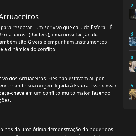
2
Arruaceiros
ra resgatar "um ser vivo que caiu da Esfera". É
3
Arruaceiros" (Raiders), uma nova facção de
s também são Givers e empunham Instrumentos
 a dinâmica do conflito.
4
tivo dos Arruaceiros. Eles não estavam ali por
ncionando sua origem ligada à Esfera. Isso eleva o
5
peça-chave em um conflito muito maior, fazendo
ções.
dio nos dá uma ótima demonstração do poder dos