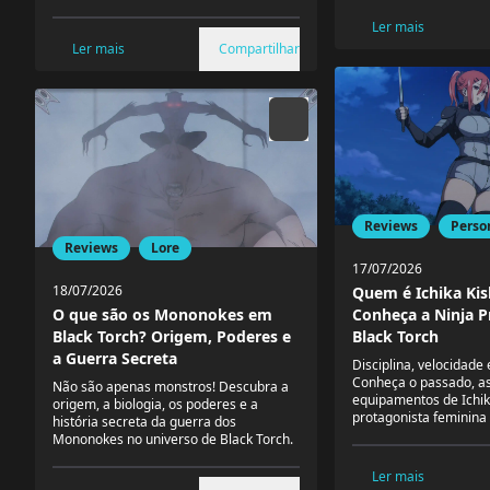
Ler mais
Ler mais
Compartilhar
Reviews
Perso
Reviews
Lore
17/07/2026
18/07/2026
Quem é Ichika Kis
Conheça a Ninja P
O que são os Mononokes em
Black Torch
Black Torch? Origem, Poderes e
a Guerra Secreta
Disciplina, velocidade 
Conheça o passado, as
Não são apenas monstros! Descubra a
equipamentos de Ichik
origem, a biologia, os poderes e a
protagonista feminina 
história secreta da guerra dos
Mononokes no universo de Black Torch.
Ler mais