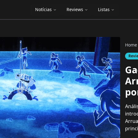
Notícias
Reviews
Listas
Home
Revi
Ga
Ar
po
Análi
intro
Arrua
princ