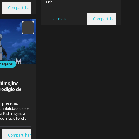
Eris.
Compartilhar
Ler mais
Compartilhar
nagens
himojin?
rodígio de
e precisão.
 habilidades e os
a Kishimojin, a
de Black Torch.
Compartilhar