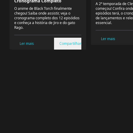
Cronograma Completo
A 2ª temporada de Cle
O anime de Black Torch finalmente
começou! Confira onde 
chegou! Saiba onde assistir, veja o
episódios terá, o cro
cronograma completo dos 12 episódios
de lançamentos e rele
e conheça a história de Jiro e do gato
essencial.
Rago.
Ler mais
Ler mais
Compartilhar