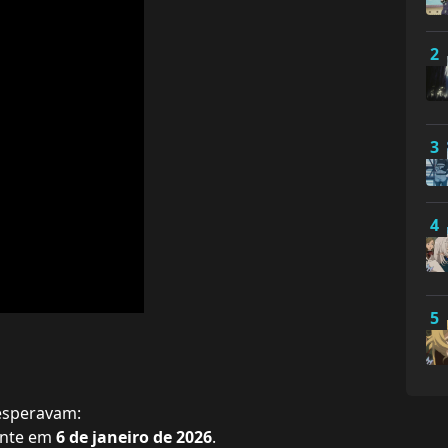
2
3
4
5
esperavam:
ente em
6 de janeiro de 2026
.