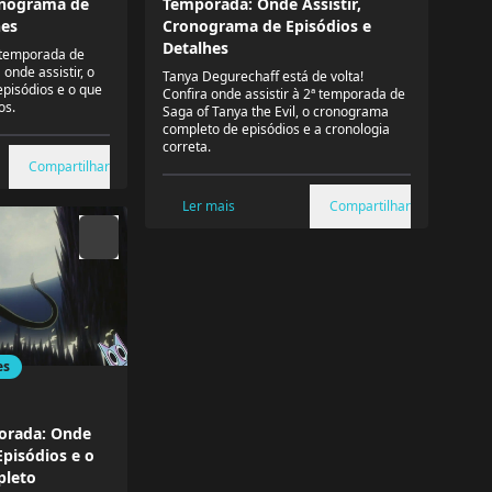
onograma de
Temporada: Onde Assistir,
hes
Cronograma de Episódios e
Detalhes
ª temporada de
onde assistir, o
Tanya Degurechaff está de volta!
episódios e o que
Confira onde assistir à 2ª temporada de
os.
Saga of Tanya the Evil, o cronograma
completo de episódios e a cronologia
correta.
Compartilhar
Ler mais
Compartilhar
es
porada: Onde
Episódios e o
leto