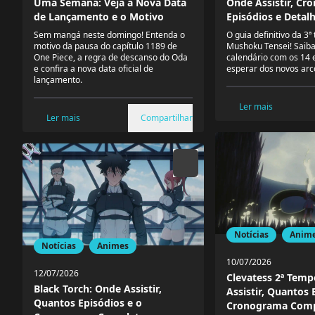
Uma Semana: Veja a Nova Data
Onde Assistir, Cr
de Lançamento e o Motivo
Episódios e Detal
Sem mangá neste domingo! Entenda o
O guia definitivo da 3
motivo da pausa do capítulo 1189 de
Mushoku Tensei! Saiba 
One Piece, a regra de descanso do Oda
calendário com os 14 
e confira a nova data oficial de
esperar dos novos arc
lançamento.
Ler mais
Ler mais
Compartilhar
Notícias
Anim
Notícias
Animes
10/07/2026
12/07/2026
Clevatess 2ª Tem
Black Torch: Onde Assistir,
Assistir, Quantos 
Quantos Episódios e o
Cronograma Comp