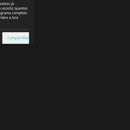
vatess já
assistir, quantos
nograma completo
mbre a lore
Compartilhar