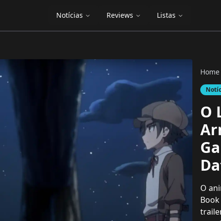
Notícias
Reviews
Listas
Home
Notí
O 
Ar
Ga
Da
O ani
Book 
trail