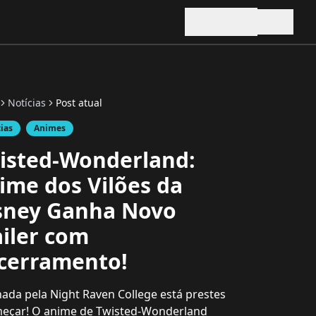
Notícias
Post atual
cias
Animes
isted-Wonderland:
ime dos Vilões da
sney Ganha Novo
ailer com
cerramento!
nada pela Night Raven College está prestes
meçar! O anime de Twisted-Wonderland