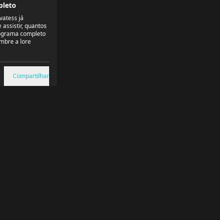
leto
vatess já
assistir, quantos
nograma completo
mbre a lore
Compartilhar