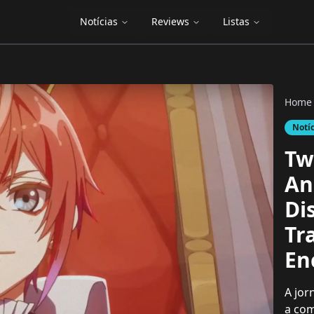
Notícias
Reviews
Listas
Home
Notí
Tw
An
Di
Tr
En
A jor
a co