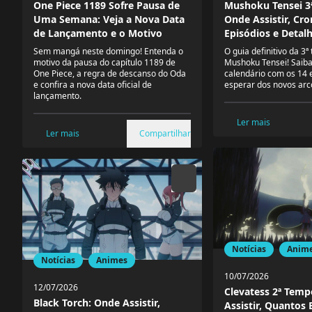
One Piece 1189 Sofre Pausa de
Mushoku Tensei 3
Uma Semana: Veja a Nova Data
Onde Assistir, Cr
de Lançamento e o Motivo
Episódios e Detal
Sem mangá neste domingo! Entenda o
O guia definitivo da 3
motivo da pausa do capítulo 1189 de
Mushoku Tensei! Saiba 
One Piece, a regra de descanso do Oda
calendário com os 14 
e confira a nova data oficial de
esperar dos novos arc
lançamento.
Ler mais
Ler mais
Compartilhar
Notícias
Anim
Notícias
Animes
10/07/2026
12/07/2026
Clevatess 2ª Tem
Black Torch: Onde Assistir,
Assistir, Quantos 