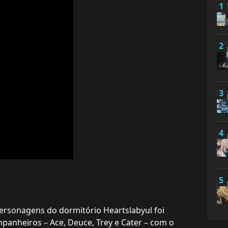
1
2
3
4
5
l
ersonagens do dormitório Heartslabyul foi
mpanheiros – Ace, Deuce, Trey e Cater – com o