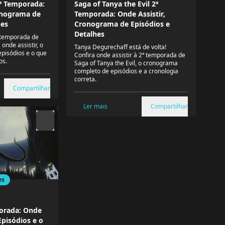
ª Temporada:
Saga of Tanya the Evil 2ª
onograma de
Temporada: Onde Assistir,
hes
Cronograma de Episódios e
Detalhes
ª temporada de
onde assistir, o
Tanya Degurechaff está de volta!
episódios e o que
Confira onde assistir à 2ª temporada de
os.
Saga of Tanya the Evil, o cronograma
completo de episódios e a cronologia
correta.
Compartilhar
Ler mais
Compartilhar
es
porada: Onde
Episódios e o