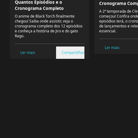
Quantos Episódios e o
Cronograma Comp
Cronograma Completo
A 2ª temporada de Cle
O anime de Black Torch finalmente
começou! Confira onde 
chegou! Saiba onde assistir, veja o
episódios terá, o cro
cronograma completo dos 12 episódios
de lançamentos e rele
e conheça a história de Jiro e do gato
essencial.
Rago.
Ler mais
Ler mais
Compartilhar