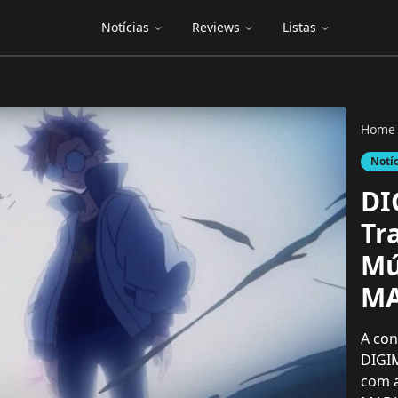
Notícias
Reviews
Listas
Home
Notí
DI
Tr
Mú
MA
A co
DIGIM
com a