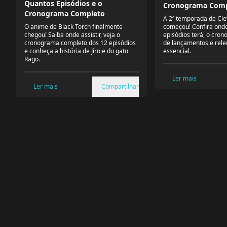
Quantos Episódios e o
Cronograma Comp
Cronograma Completo
A 2ª temporada de Cle
O anime de Black Torch finalmente
começou! Confira onde 
chegou! Saiba onde assistir, veja o
episódios terá, o cro
cronograma completo dos 12 episódios
de lançamentos e rele
e conheça a história de Jiro e do gato
essencial.
Rago.
Ler mais
Ler mais
Compartilhar