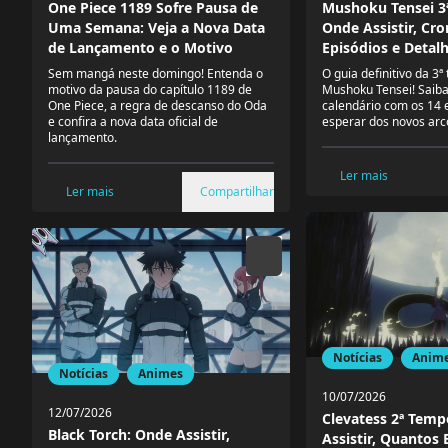
One Piece 1189 Sofre Pausa de
Mushoku Tensei 3
Uma Semana: Veja a Nova Data
Onde Assistir, Cr
de Lançamento e o Motivo
Episódios e Detal
Sem mangá neste domingo! Entenda o
O guia definitivo da 3
motivo da pausa do capítulo 1189 de
Mushoku Tensei! Saiba 
One Piece, a regra de descanso do Oda
calendário com os 14 
e confira a nova data oficial de
esperar dos novos arc
lançamento.
Ler mais
Ler mais
Compartilhar
Notícias
Anim
Notícias
Animes
10/07/2026
12/07/2026
Clevatess 2ª Tem
Black Torch: Onde Assistir,
Assistir, Quantos 