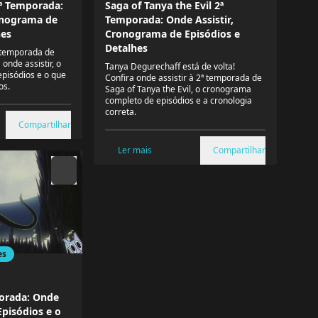
ª Temporada:
Saga of Tanya the Evil 2ª
onograma de
Temporada: Onde Assistir,
hes
Cronograma de Episódios e
Detalhes
ª temporada de
onde assistir, o
Tanya Degurechaff está de volta!
episódios e o que
Confira onde assistir à 2ª temporada de
os.
Saga of Tanya the Evil, o cronograma
completo de episódios e a cronologia
correta.
Compartilhar
Ler mais
Compartilhar
es
porada: Onde
Episódios e o