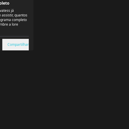
leto
vatess já
assistir, quantos
nograma completo
mbre a lore
Compartilhar