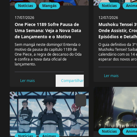
Notícias
Mangás
Notícias
Anim
17/07/2026
12/07/2026
One Piece 1189 Sofre Pausa de
Mushoku Tensei 3
Uma Semana: Veja a Nova Data
Onde Assistir, Cr
de Lançamento e o Motivo
Episódios e Detal
Sem mangá neste domingo! Entenda o
O guia definitivo da 3
motivo da pausa do capítulo 1189 de
Mushoku Tensei! Saiba 
One Piece, a regra de descanso do Oda
calendário com os 14 
e confira a nova data oficial de
esperar dos novos arc
lançamento.
Ler mais
Ler mais
Compartilhar
Notícias
Anim
Notícias
Animes