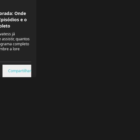
porada: Onde
Episódios e o
leto
vatess já
assistir, quantos
nograma completo
mbre a lore
Compartilhar