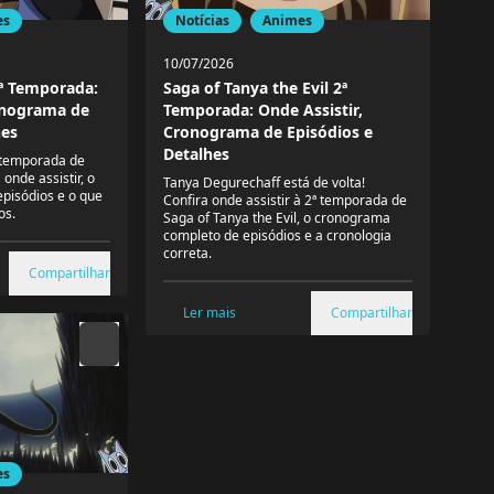
es
Notícias
Animes
10/07/2026
ª Temporada:
Saga of Tanya the Evil 2ª
onograma de
Temporada: Onde Assistir,
hes
Cronograma de Episódios e
Detalhes
ª temporada de
onde assistir, o
Tanya Degurechaff está de volta!
episódios e o que
Confira onde assistir à 2ª temporada de
os.
Saga of Tanya the Evil, o cronograma
completo de episódios e a cronologia
correta.
Compartilhar
Ler mais
Compartilhar
es