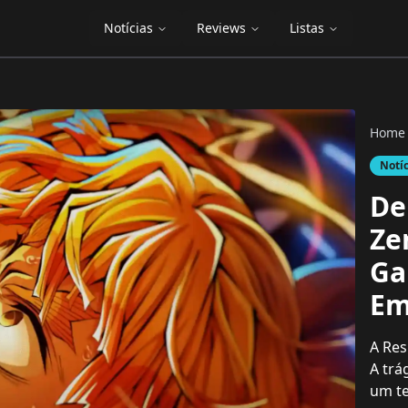
Notícias
Reviews
Listas
Home
Notí
De
Ze
Ga
Em
A Res
A trá
um te