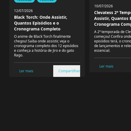
10/07/2026
12/07/2026
Clevatess 2ª Tem
Black Torch: Onde Assistir,
Assistir, Quantos 
Quantos Episódios e o
Cronograma Comp
Cronograma Completo
A 2ª temporada de Cle
O anime de Black Torch finalmente
começou! Confira onde 
chegou! Saiba onde assistir, veja o
episódios terá, o cro
cronograma completo dos 12 episódios
de lançamentos e rele
e conheça a história de Jiro e do gato
essencial.
Rago.
Ler mais
Ler mais
Compartilhar