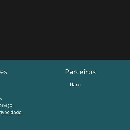
es
Parceiros
Haro
s
erviço
Privacidade