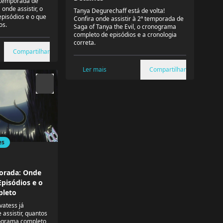
ª temporada de
onde assistir, o
Tanya Degurechaff está de volta!
episódios e o que
Confira onde assistir à 2ª temporada de
os.
Saga of Tanya the Evil, o cronograma
completo de episódios e a cronologia
correta.
Compartilhar
Ler mais
Compartilhar
es
porada: Onde
Episódios e o
leto
vatess já
assistir, quantos
nograma completo