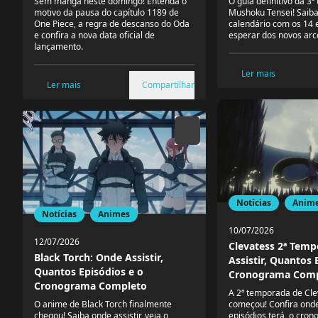
Sem mangá neste domingo! Entenda o
O guia definitivo da 3
motivo da pausa do capítulo 1189 de
Mushoku Tensei! Saiba 
One Piece, a regra de descanso do Oda
calendário com os 14 
e confira a nova data oficial de
esperar dos novos arc
lançamento.
Ler mais
Ler mais
Compartilhar
Notícias
Anim
Notícias
Animes
10/07/2026
12/07/2026
Clevatess 2ª Tem
Black Torch: Onde Assistir,
Assistir, Quantos 
Quantos Episódios e o
Cronograma Comp
Cronograma Completo
A 2ª temporada de Cle
O anime de Black Torch finalmente
começou! Confira onde 
chegou! Saiba onde assistir, veja o
episódios terá, o cro