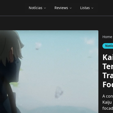
Notícias
Reviews
Listas
Home
Notí
Kai
Te
Tr
Fo
A con
Kaiju
focad