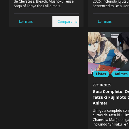
de Clevatess, Bleach, Mushoku Tensei,
2026, incluindo Jujutsu
Saga of Tanya the Evil e mais.
Sentenced to Be a Her
Ler mais
Compartilhar
Ler mais
Listas
Animes
27/10/2025
Guia Completo: Os
Tatsuki Fujimoto 
Anime!
Um guia completo com
curtas de Tatsuki Fuji
Chainsaw Man) que g
incluindo "Shikaku" e "