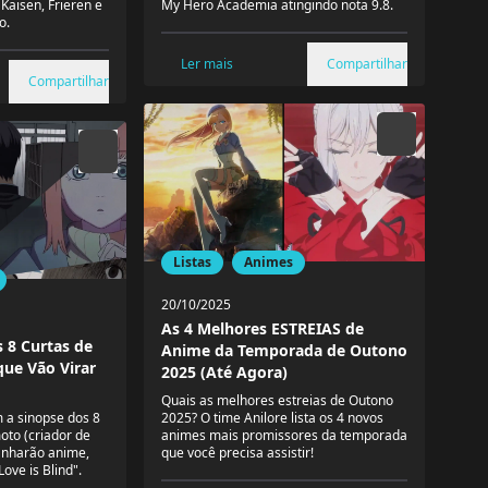
 Kaisen, Frieren e
My Hero Academia atingindo nota 9.8.
o.
Ler mais
Compartilhar
Compartilhar
Listas
Animes
20/10/2025
As 4 Melhores ESTREIAS de
 8 Curtas de
Anime da Temporada de Outono
que Vão Virar
2025 (Até Agora)
Quais as melhores estreias de Outono
 a sinopse dos 8
2025? O time Anilore lista os 4 novos
moto (criador de
animes mais promissores da temporada
anharão anime,
que você precisa assistir!
Love is Blind".