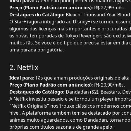
Ideal para:
Quem não pode perder os maiores hypes sa
Preço (Plano Padrão com anúncios):
R$ 27,99/mês.
Destaques do Catálogo:
Bleach: Thousand-Year Blood W
O Star+ (agora integrado ao Disney+) se tornou essenci
algumas das licenças mais importantes e procuradas 
as novas temporadas de Tokyo Revengers são exclusivos
muitos fãs. Se você é do tipo que precisa estar em d
uma parada obrigatória.
2. Netflix
Ideal para:
Fãs que amam produções originais de alta 
Preço (Plano Padrão com anúncios):
R$ 20,90/mês.
Destaques do Catálogo:
Dandadan (S2)
, Beastars, Dev
A Netflix investiu pesado e se tornou um player impo
"Netflix Originals" nos trouxe clássicos modernos co
nível. A plataforma também tem se destacado por cons
animes muito aguardados, como Dandadan, tornando-s
próprias com títulos sazonais de grande apelo.