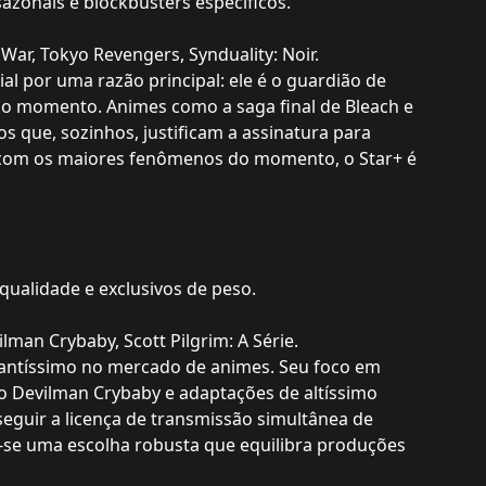
zonais e blockbusters específicos.
ar, Tokyo Revengers, Synduality: Noir.
al por uma razão principal: ele é o guardião de
do momento. Animes como a saga final de Bleach e
 que, sozinhos, justificam a assinatura para
ia com os maiores fenômenos do momento, o Star+ é
qualidade e exclusivos de peso.
ilman Crybaby, Scott Pilgrim: A Série.
rtantíssimo no mercado de animes. Seu foco em
mo Devilman Crybaby e adaptações de altíssimo
eguir a licença de transmissão simultânea de
e uma escolha robusta que equilibra produções