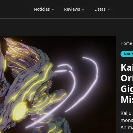
Notícias
Reviews
Listas
Home
Notí
Ka
Or
Gi
Mi
Kaiju
monst
Anima