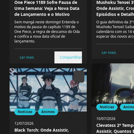
One Piece 1189 Sofre Pausa de
Mushoku Tensei 3
Uma Semana: Veja a Nova Data
Onde Assistir, Cr
de Lançamento e o Motivo
Episódios e Detal
Sem mangá neste domingo! Entenda o
O guia definitivo da 3
motivo da pausa do capítulo 1189 de
Mushoku Tensei! Saiba 
One Piece, a regra de descanso do Oda
calendário com os 14 
e confira a nova data oficial de
esperar dos novos arc
lançamento.
Ler mais
Ler mais
Compartilhar
Notícias
Anim
Notícias
Animes
10/07/2026
12/07/2026
Clevatess 2ª Tem
Black Torch: Onde Assistir,
Assistir, Quantos 