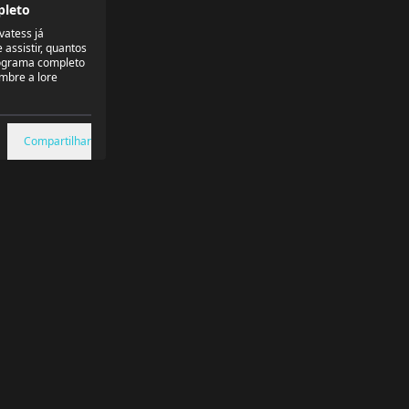
leto
vatess já
assistir, quantos
nograma completo
mbre a lore
Compartilhar