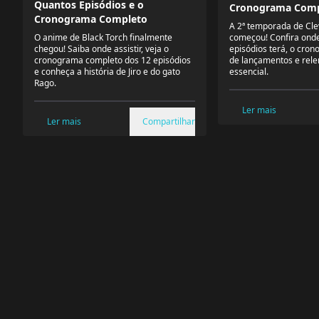
Quantos Episódios e o
Cronograma Comp
Cronograma Completo
A 2ª temporada de Cle
O anime de Black Torch finalmente
começou! Confira onde 
chegou! Saiba onde assistir, veja o
episódios terá, o cro
cronograma completo dos 12 episódios
de lançamentos e rele
e conheça a história de Jiro e do gato
essencial.
Rago.
Ler mais
Ler mais
Compartilhar