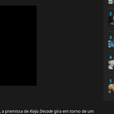
2
3
4
5
, a premissa de
Kaiju Decode
gira em torno de um