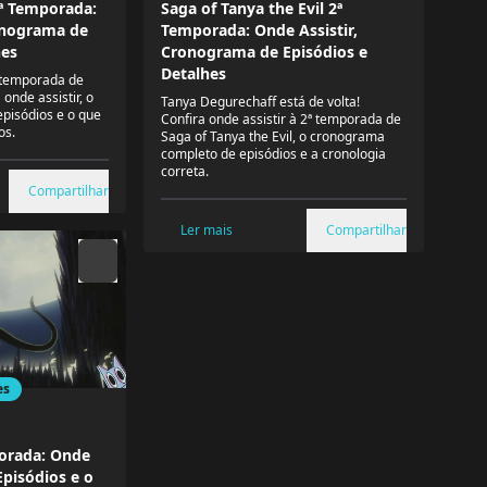
ª Temporada:
Saga of Tanya the Evil 2ª
onograma de
Temporada: Onde Assistir,
hes
Cronograma de Episódios e
Detalhes
ª temporada de
onde assistir, o
Tanya Degurechaff está de volta!
episódios e o que
Confira onde assistir à 2ª temporada de
os.
Saga of Tanya the Evil, o cronograma
completo de episódios e a cronologia
correta.
Compartilhar
Ler mais
Compartilhar
es
porada: Onde
Episódios e o