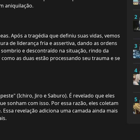
m aniquilação.
2
eas. Após a tragédia que definiu suas vidas, vemos
a de liderança fria e assertiva, dando as ordens
3
 sombrio e descontraído na situação, rindo da
r como as duas estão processando seu trauma e se
4
te" (Ichiro, Jiro e Saburo). É revelado que eles
5
e sonham com isso. Por essa razão, eles coletam
. Essa revelação adiciona uma camada ainda mais
is.