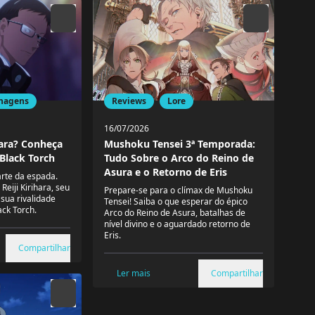
Reviews
Lore
nagens
16/07/2026
Mushoku Tensei 3ª Temporada:
hara? Conheça
Tudo Sobre o Arco do Reino de
 Black Torch
Asura e o Retorno de Eris
arte da espada.
Reiji Kirihara, seu
Prepare-se para o clímax de Mushoku
sua rivalidade
Tensei! Saiba o que esperar do épico
ck Torch.
Arco do Reino de Asura, batalhas de
nível divino e o aguardado retorno de
Eris.
Compartilhar
Ler mais
Compartilhar