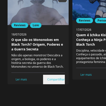
Reviews
Perso
Reviews
Lore
17/07/2026
18/07/2026
Quem é Ichika Kis
Conheça a Ninja P
O que são os Mononokes em
Black Torch
Black Torch? Origem, Poderes e
a Guerra Secreta
Disciplina, velocidade 
Conheça o passado, as
Não são apenas monstros! Descubra a
equipamentos de Ichik
origem, a biologia, os poderes e a
protagonista feminina 
história secreta da guerra dos
Mononokes no universo de Black Torch.
Ler mais
Ler mais
Compartilhar