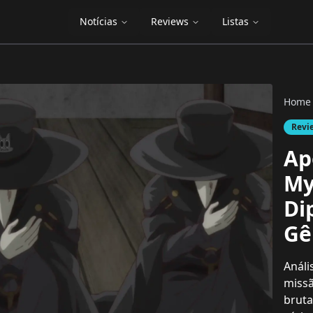
Notícias
Reviews
Listas
Home
Revi
Ap
My
Di
Gê
Análi
missã
bruta