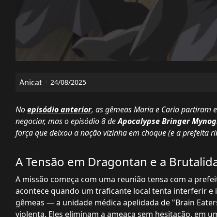
Anicat
24/08/2025
No
episódio anterior
, as gêmeas Maria e Caria partiram 
negociar, mas o episódio 8 de
Apocalypse Bringer Myno
força que deixou a nação vizinha em choque (e a prefeita r
A Tensão em Dragontan e a Brutalid
A missão começa com uma reunião tensa com a prefeit
acontece quando um traficante local tenta interferir e
gêmeas — a unidade médica apelidada de "Brain Eaters
violenta. Eles eliminam a ameaça sem hesitação, em um