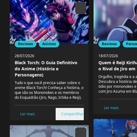
Reviews
Perso
Reviews
Animes
18/07/2026
28/07/2026
Quem é Reiji Kiri
Black Torch: O Guia Definitivo
o Rival de Jiro em
do Anime (História e
Personagens)
Orgulho, tragédia e a 
Descubra a história de 
Tudo o que você precisa saber sobre o
ódio por mononokes e 
anime Black Torch! Conheça a história, o
com Jiro Azuma em Bla
que são os Mononokes e os membros
do Esquadrão (Jiro, Rago, Ichika e Reiji).
Ler mais
Ler mais
Compartilhar