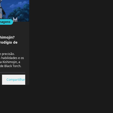
nagens
himojin?
rodígio de
e precisão.
 habilidades e os
a Kishimojin, a
de Black Torch.
Compartilhar